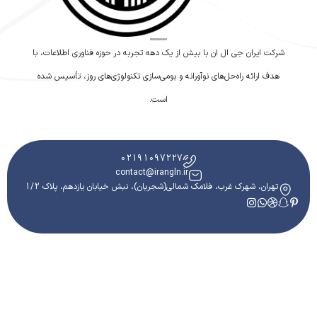
شرکت ایران جی ال ان با بیش از یک دهه تجربه در حوزه فناوری اطلاعات، با
هدف ارائه راه‌حل‌های نوآورانه و بومی‌سازی تکنولوژی‌های روز، تأسیس شده
است.
02191097227
contact@irangln.ir
تهران، شهرک غرب، فلامک شمالی(شجریان)، نبش خیابان یازدهم، پلاک 1/2