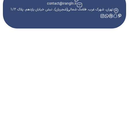
contact@irangln.ir
تهران، شهرک غرب، فلامک شمالی(شجریان)، نبش خیابان یازدهم، پلاک 1/2